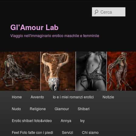
Cerca
Gl'Amour Lab
Viaggio nell'immaginario erotico maschile e femminile
Menù
Home
Avvento
Io e i miei romanzi erotici
Notizie
Vai
principale
Nudo
Religione
Glamour
Shibari
al
Erotic shibari foto&video
Annya
Ivy
contenuto
Feet Foto fatte con i piedi
Servizi
Chi siamo