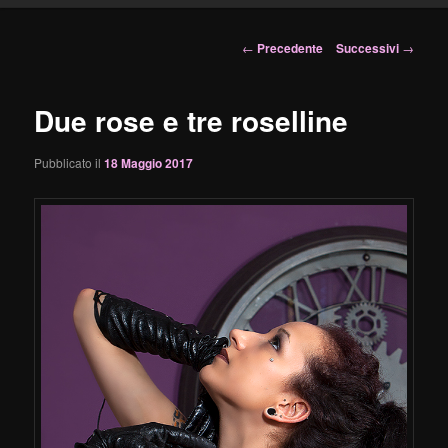
principale
Navigazione
←
Precedente
Successivi
→
articolo
Due rose e tre roselline
Pubblicato il
18 Maggio 2017