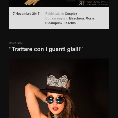
7 Novembre 2017
Pubblicato in
Cosplay
Contrassegnato
Maschera
,
Morte
,
Steampunk
,
Teschio
IMMAGINE
“Trattare con i guanti gialli”