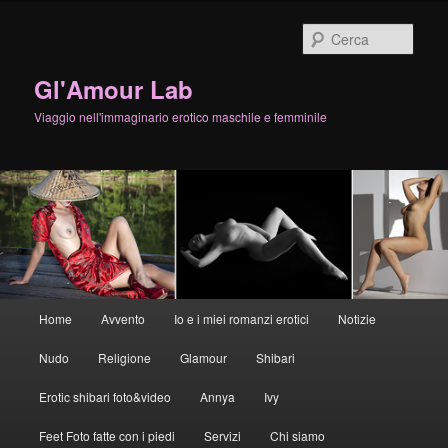
Cerca
Gl'Amour Lab
Viaggio nell'immaginario erotico maschile e femminile
Menù
Home
Avvento
Io e i miei romanzi erotici
Notizie
Vai
Vai
principale
Nudo
Religione
Glamour
Shibari
al
al
Erotic shibari foto&video
Annya
Ivy
contenuto
contenuto
Feet Foto fatte con i piedi
Servizi
Chi siamo