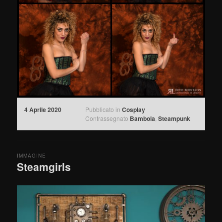
4 Aprile 2020
Pubblicato in
Cosplay
Contrassegnato
Bambola
,
Steampunk
IMMAGINE
Steamgirls