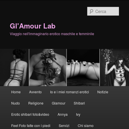
Cerca
Gl'Amour Lab
Viaggio nell'immaginario erotico maschile e femminile
Menù
Home
Avvento
Io e i miei romanzi erotici
Notizie
Vai
principale
Nudo
Religione
Glamour
Shibari
al
Erotic shibari foto&video
Annya
Ivy
contenuto
Feet Foto fatte con i piedi
Servizi
Chi siamo