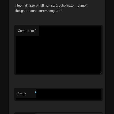
Il tuo indirizzo email non sarà pubblicato.
I campi
obbligatori sono contrassegnati
*
Commento
*
*
Nome