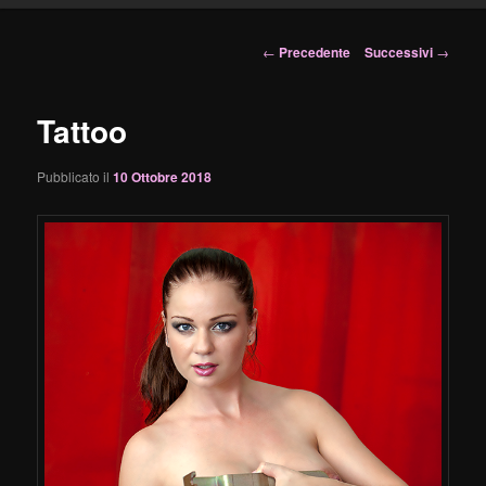
principale
Navigazione
←
Precedente
Successivi
→
articolo
Tattoo
Pubblicato il
10 Ottobre 2018