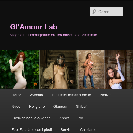
Cerca
Gl'Amour Lab
Viaggio nell'immaginario erotico maschile e femminile
Menù
Home
Avvento
Io e i miei romanzi erotici
Notizie
Vai
principale
Nudo
Religione
Glamour
Shibari
al
Erotic shibari foto&video
Annya
Ivy
contenuto
Feet Foto fatte con i piedi
Servizi
Chi siamo