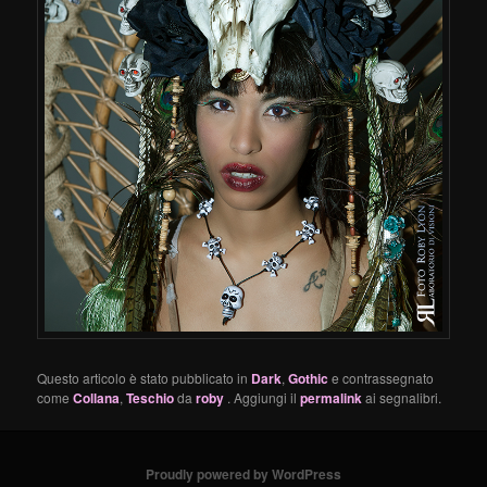
Questo articolo è stato pubblicato in
Dark
,
Gothic
e contrassegnato
come
Collana
,
Teschio
da
roby
. Aggiungi il
permalink
ai segnalibri.
Proudly powered by WordPress