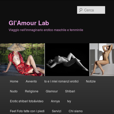
Cerca
Gl'Amour Lab
Viaggio nell'immaginario erotico maschile e femminile
Menù
Home
Avvento
Io e i miei romanzi erotici
Notizie
Vai
principale
Nudo
Religione
Glamour
Shibari
al
Erotic shibari foto&video
Annya
Ivy
contenuto
Feet Foto fatte con i piedi
Servizi
Chi siamo