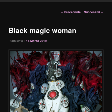
principale
Navigazione
←
Precedente
Successivi
→
articolo
Black magic woman
Pubblicato il
14 Marzo 2019